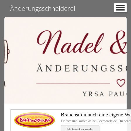
Änderungsschneiderei
Änderungsschneiderei Nadel und Faden
Über mich
Kontakt und Öffnungszeiten
Aktuelles
Kontaktformular
Gästebuch
Impressum
Brauchst du auch eine eigene We
Einfach und kostenlos bei Beepworld.de. Du benöt
Jetzt kostenlos anmelden